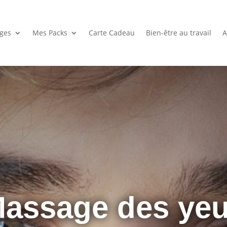
ges
Mes Packs
Carte Cadeau
Bien-être au travail
A
assage des ye