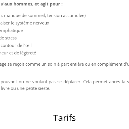
u’aux hommes, et agit pour :
cran, manque de sommeil, tension accumulée)
paiser le système nerveux
 lymphatique
de stress
e contour de l’œil
eur et de légèreté
ssage se reçoit comme un soin à part entière ou en complément d
pouvant ou ne voulant pas se déplacer. Cela permet après la s
ivre ou une petite sieste.
Tarifs